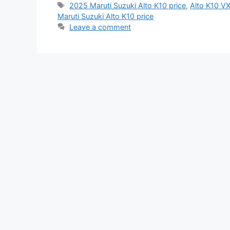
Tags
2025 Maruti Suzuki Alto K10 price
,
Alto K10 VX
Maruti Suzuki Alto K10 price
Leave a comment