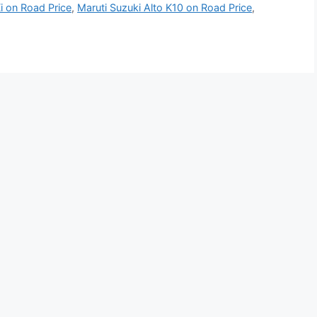
i on Road Price
,
Maruti Suzuki Alto K10 on Road Price
,