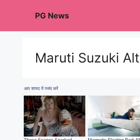
Skip
to
PG News
content
Maruti Suzuki Al