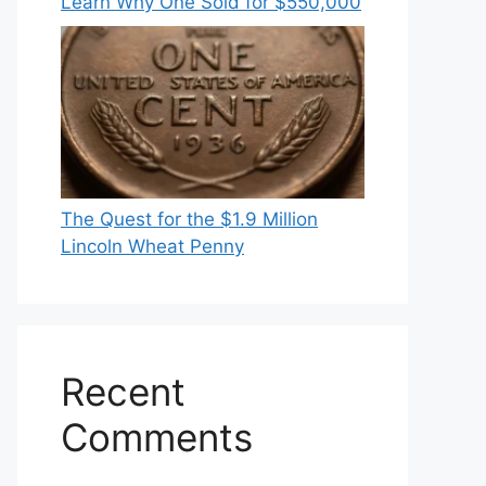
Learn Why One Sold for $550,000
The Quest for the $1.9 Million
Lincoln Wheat Penny
Recent
Comments