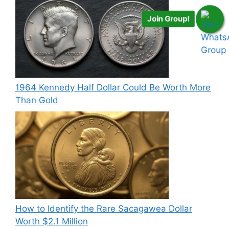
Join Group!
1964 Kennedy Half Dollar Could Be Worth More
Than Gold
How to Identify the Rare Sacagawea Dollar
Worth $2.1 Million