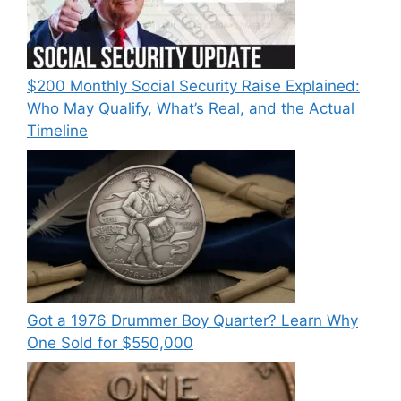
$200 Monthly Social Security Raise Explained:
Who May Qualify, What’s Real, and the Actual
Timeline
Got a 1976 Drummer Boy Quarter? Learn Why
One Sold for $550,000