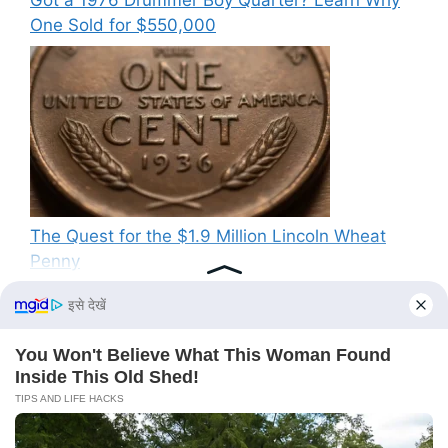
One Sold for $550,000
The Quest for the $1.9 Million Lincoln Wheat
Penny
Recent Comments
No comments to show.