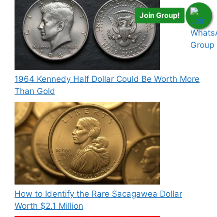
Join Group!
1964 Kennedy Half Dollar Could Be Worth More
Than Gold
How to Identify the Rare Sacagawea Dollar
Worth $2.1 Million