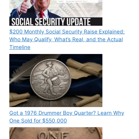
$200 Monthly Social Security Raise Explained:
Who May Qualify, What’s Real, and the Actual
Timeline
Got a 1976 Drummer Boy Quarter? Learn Why
One Sold for $550,000