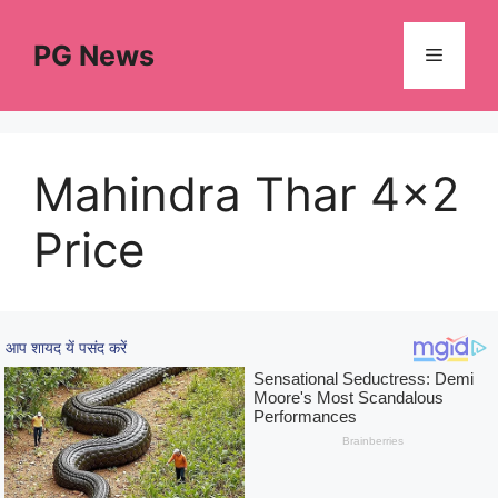
Skip
to
PG News
Menu
content
Mahindra Thar 4×2
Price