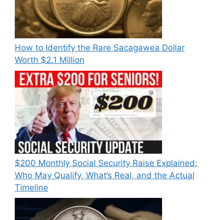
How to Identify the Rare Sacagawea Dollar
Worth $2.1 Million
$200 Monthly Social Security Raise Explained:
Who May Qualify, What’s Real, and the Actual
Timeline