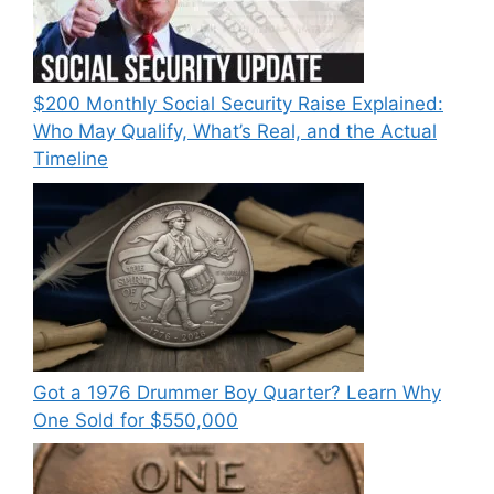
$200 Monthly Social Security Raise Explained:
Who May Qualify, What’s Real, and the Actual
Timeline
Got a 1976 Drummer Boy Quarter? Learn Why
One Sold for $550,000