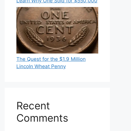
Learn Why One Sold for $550,000
The Quest for the $1.9 Million
Lincoln Wheat Penny
Recent
Comments