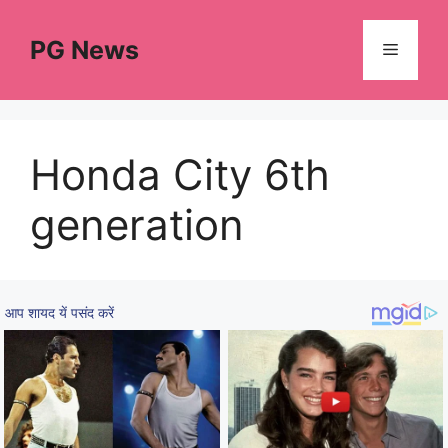
Skip
to
PG News
Menu
content
Honda City 6th
generation