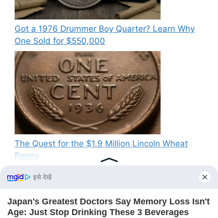
Got a 1976 Drummer Boy Quarter? Learn Why
One Sold for $550,000
The Quest for the $1.9 Million Lincoln Wheat
Penny
Recent Comments