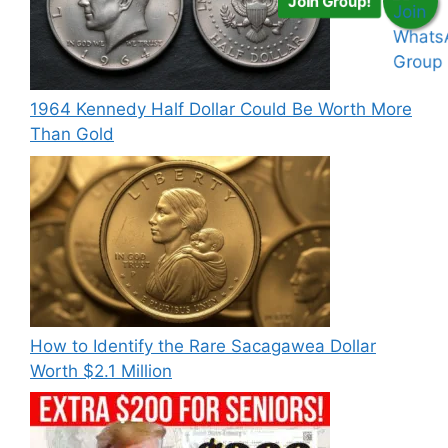
Join Group!
1964 Kennedy Half Dollar Could Be Worth More
Than Gold
How to Identify the Rare Sacagawea Dollar
Worth $2.1 Million