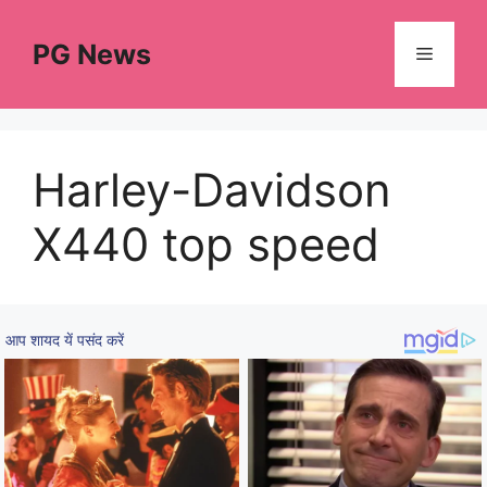
Skip
to
PG News
Menu
content
Harley-Davidson
X440 top speed