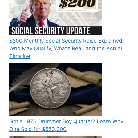
$200 Monthly Social Security Raise Explained:
Who May Qualify, What’s Real, and the Actual
Timeline
Got a 1976 Drummer Boy Quarter? Learn Why
One Sold for $550,000