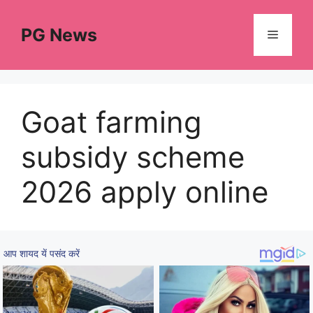
Skip
to
PG News
Menu
content
Goat farming
subsidy scheme
2026 apply online