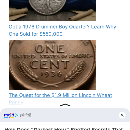
Got a 1976 Drummer Boy Quarter? Learn Why
One Sold for $550,000
The Quest for the $1.9 Million Lincoln Wheat
Penny