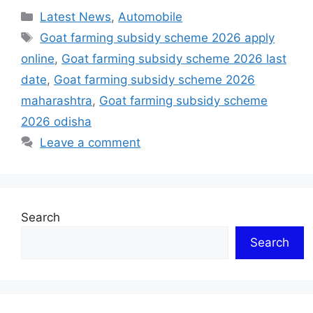
Categories
Latest News
,
Automobile
Tags
Goat farming subsidy scheme 2026 apply
online
,
Goat farming subsidy scheme 2026 last
date
,
Goat farming subsidy scheme 2026
maharashtra
,
Goat farming subsidy scheme
2026 odisha
Leave a comment
Search
Search