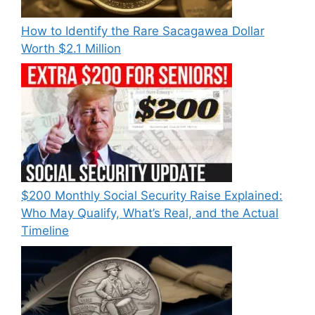
How to Identify the Rare Sacagawea Dollar
Worth $2.1 Million
$200 Monthly Social Security Raise Explained:
Who May Qualify, What’s Real, and the Actual
Timeline