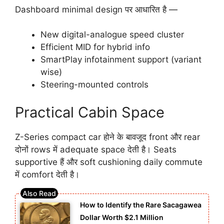
Dashboard minimal design पर आधारित है —
New digital-analogue speed cluster
Efficient MID for hybrid info
SmartPlay infotainment support (variant
wise)
Steering-mounted controls
Practical Cabin Space
Z-Series compact car होने के बावजूद front और rear
दोनों rows में adequate space देती है। Seats
supportive हैं और soft cushioning daily commute
में comfort देती है।
How to Identify the Rare Sacagawea
Dollar Worth $2.1 Million